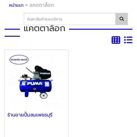
»
แคตตาล็อก
หน้าแรก
แคตตาล็อก
ร้านขายปั๊มลมเพชรบุรี